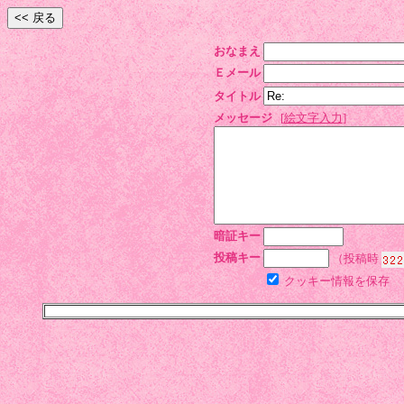
おなまえ
Ｅメール
タイトル
メッセージ
[
絵文字入力
]
暗証キー
投稿キー
（投稿時
クッキー情報を保存