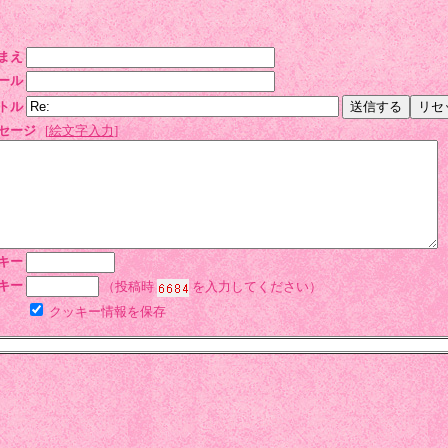
まえ
ール
トル
セージ
[
絵文字入力
]
キー
キー
（投稿時
を入力してください）
クッキー情報を保存